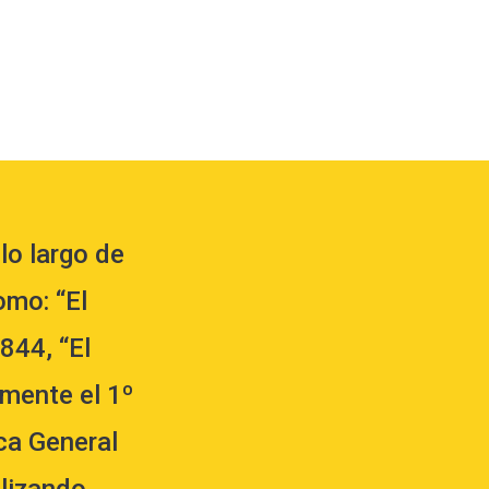
lo largo de
omo: “El
844, “El
lmente el 1º
ica General