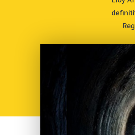
Eloy Al
definit
Regi