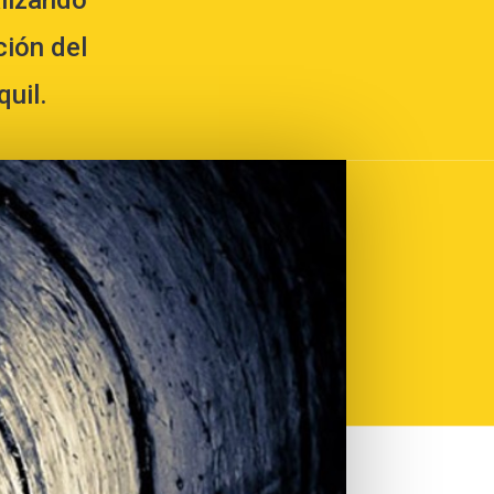
alizando
ción del
quil.