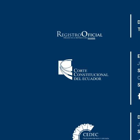
D
T
E
J
S
C
S
D
J
S