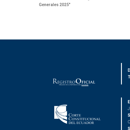
Generales 2025″
D
T
E
J
S
C
S