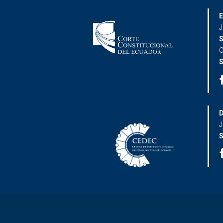
E
J
S
C
S
D
J
S