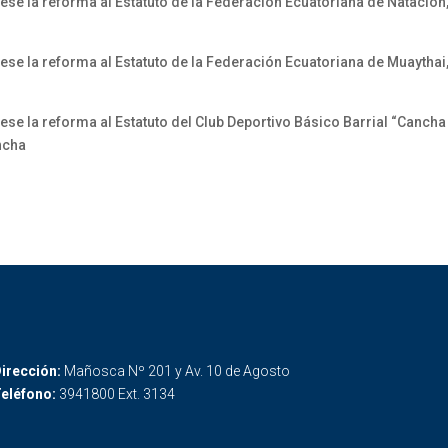
bese la reforma al Estatuto de la Federación Ecuatoriana de Natación
bese la reforma al Estatuto de la Federación Ecuatoriana de Muaythai
bese la reforma al Estatuto del Club Deportivo Básico Barrial “Canc
incha
irección:
Mañosca Nº 201 y Av. 10 de Agosto
eléfono:
3941800 Ext. 3134