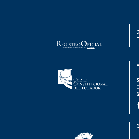
D
T
E
J
S
C
S
D
J