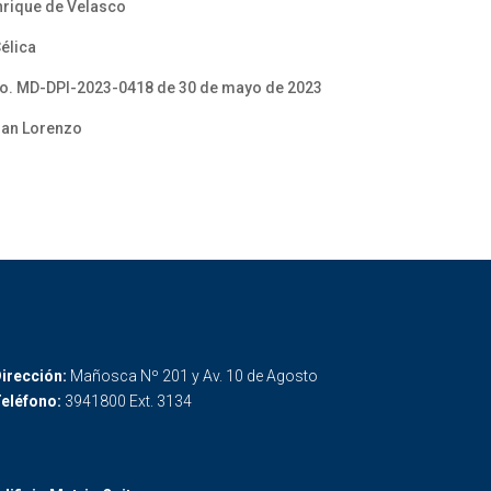
nrique de Velasco
élica
o. MD-DPI-2023-0418 de 30 de mayo de 2023
San Lorenzo
irección:
Mañosca Nº 201 y Av. 10 de Agosto
eléfono:
3941800 Ext. 3134