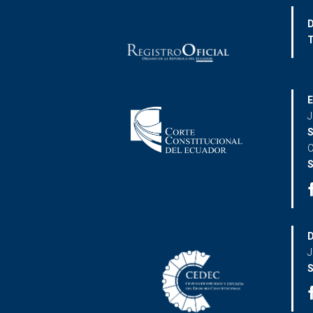
D
T
E
J
S
C
S
D
J
S