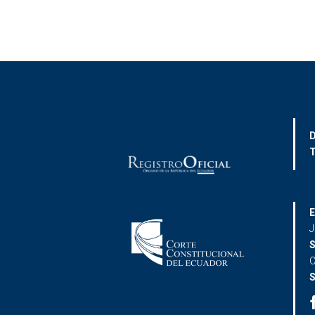
D
T
E
J
S
C
S