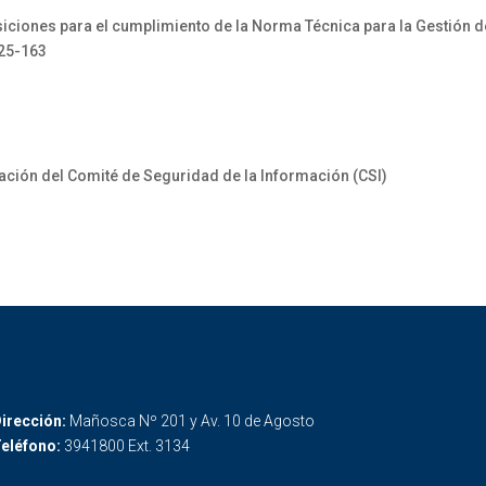
ones para el cumplimiento de la Norma Técnica para la Gestión de 
025-163
ión del Comité de Seguridad de la Información (CSI)
irección:
Mañosca Nº 201 y Av. 10 de Agosto
eléfono:
3941800 Ext. 3134