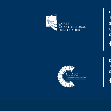
E
J
S
C
S
D
J
S