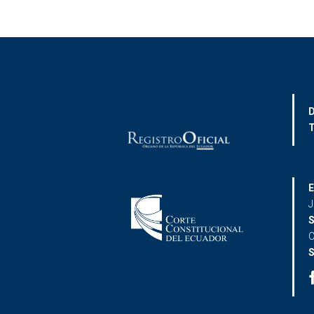
D
T
E
J
S
C
S