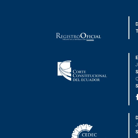
D
T
E
J
S
C
S
D
J
S