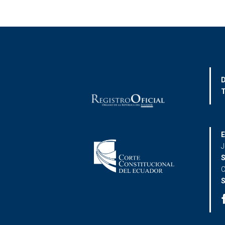
D
T
E
J
S
C
S