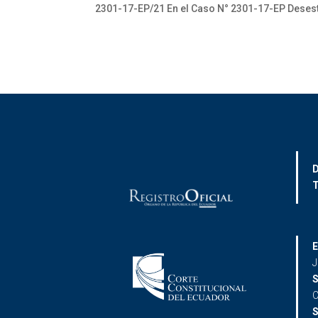
2301-17-EP/21 En el Caso N° 2301-17-EP Desest
D
T
E
J
S
C
S