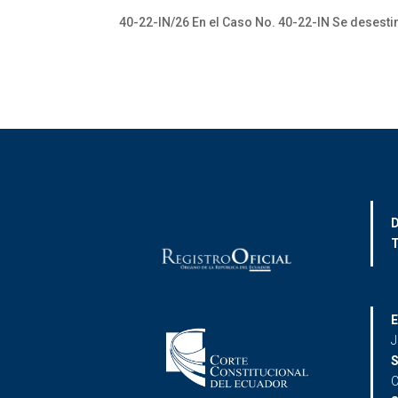
40-22-IN/26 En el Caso No. 40-22-IN Se desesti
D
T
E
J
S
C