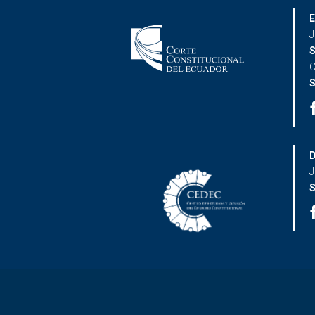
E
J
S
C
S
D
J
S