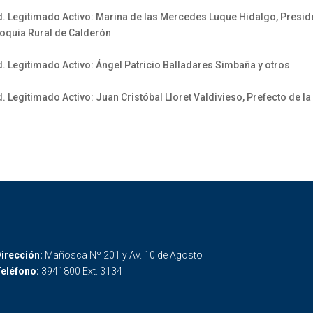
d. Legitimado Activo: Marina de las Mercedes Luque Hidalgo, Preside
oquia Rural de Calderón
d. Legitimado Activo: Ángel Patricio Balladares Simbaña y otros
 Legitimado Activo: Juan Cristóbal Lloret Valdivieso, Prefecto de la
irección:
Mañosca Nº 201 y Av. 10 de Agosto
eléfono:
3941800 Ext. 3134