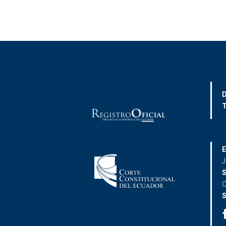
D
T
E
J
S
C
S