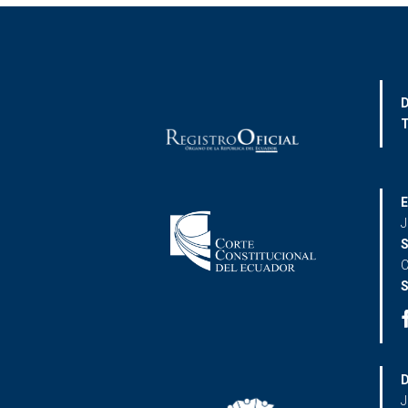
D
T
E
J
S
C
S
D
J