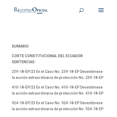
SUMARIO:
CORTE CONSTITUCIONAL DEL ECUADOR
SENTENCIAS:
239-18-EP/23 En el Caso No. 239-18-EP Desestímese
la acción extraordinaria de protección No. 239-18-EP
410-18-EP/23 En el Caso No. 410-18-EP Desestímese
la acción extraordinaria de protección No. 410-18-EP
924-18-EP/23 En el Caso No. 924-18-EP Desestímese
la acción extraordinaria de protección No. 924-18-EP