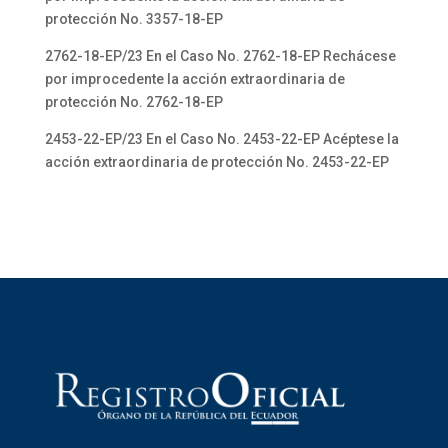
protección No. 3357-18-EP
2762-18-EP/23 En el Caso No. 2762-18-EP Rechácese
por improcedente la acción extraordinaria de
protección No. 2762-18-EP
2453-22-EP/23 En el Caso No. 2453-22-EP Acéptese la
acción extraordinaria de protección No. 2453-22-EP