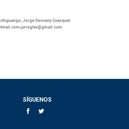
 Cachiguango, Jorge Geovany Cuasquer
otmail.com;jurisglex@gmail.com
SÍGUENOS