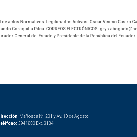
ad de actos Normativos. Legitimados Activos: Oscar Vinicio Castro
Rolando Coraquilla Pilca. CORREOS ELECTRÓNICOS: grys.abogado@h
rador General del Estado y Presidente de la República del Ecuador
irección:
Mañosca Nº 201 y Av. 10 de Agosto
eléfono:
3941800 Ext. 3134