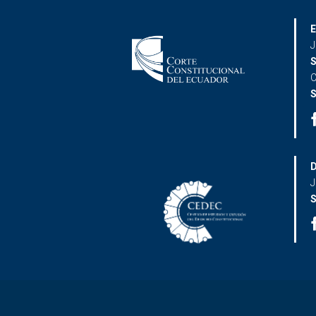
E
J
S
C
S
D
J
S