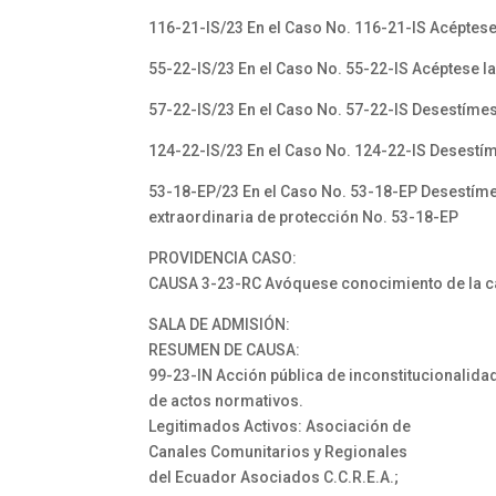
116-21-IS/23 En el Caso No. 116-21-IS Acéptese
55-22-IS/23 En el Caso No. 55-22-IS Acéptese l
57-22-IS/23 En el Caso No. 57-22-IS Desestímes
124-22-IS/23 En el Caso No. 124-22-IS Desestí
53-18-EP/23 En el Caso No. 53-18-EP Desestíme
extraordinaria de protección No. 53-18-EP
PROVIDENCIA CASO:
CAUSA 3-23-RC Avóquese conocimiento de la c
SALA DE ADMISIÓN:
RESUMEN DE CAUSA:
99-23-IN Acción pública de inconstitucionalida
de actos normativos.
Legitimados Activos: Asociación de
Canales Comunitarios y Regionales
del Ecuador Asociados C.C.R.E.A.;