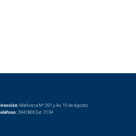
irección:
Mañosca Nº 201 y Av. 10 de Agosto
eléfono:
3941800 Ext. 3134