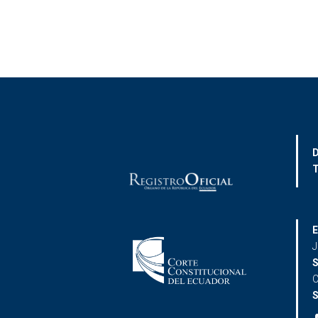
D
T
E
J
S
C
S