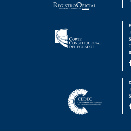
T
E
J
S
C
S
D
J
S