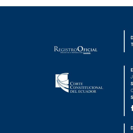
D
T
E
J
S
C
S
D