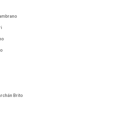
 Zambrano
ri
no
lo
e
archán Brito