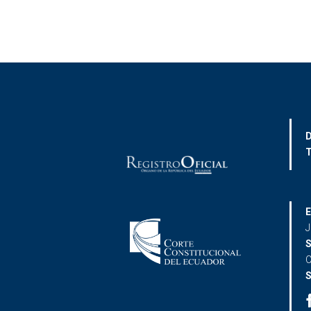
D
T
E
J
S
C
S