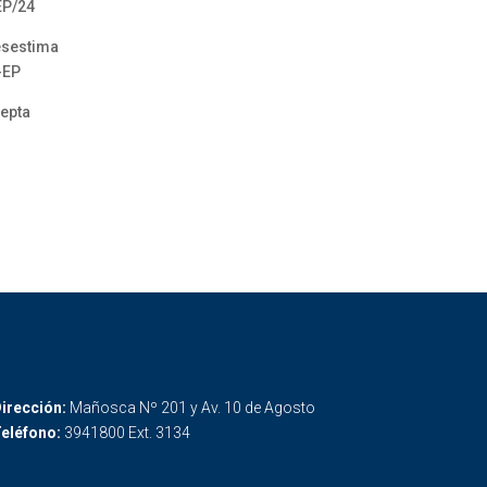
EP/24
esestima
-EP
cepta
irección:
Mañosca Nº 201 y Av. 10 de Agosto
eléfono:
3941800 Ext. 3134