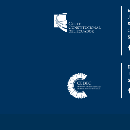
E
J
S
C
S
D
J
S