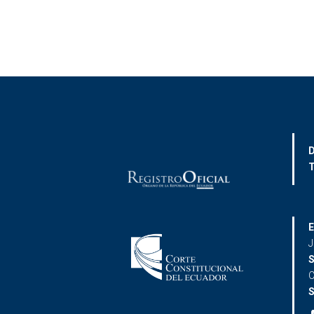
D
T
E
J
S
C
S