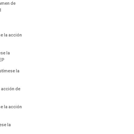
tamen de
1
e la acción
se la
-EP
stímese la
a acción de
e la acción
ese la