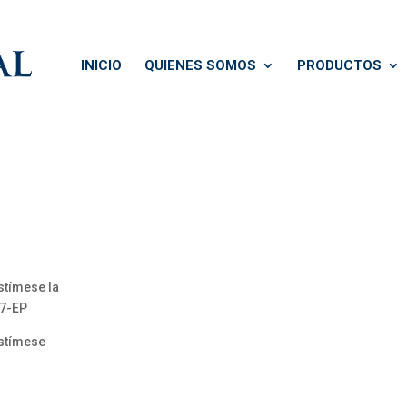
INICIO
QUIENES SOMOS
PRODUCTOS
stímese la
17-EP
estímese
n