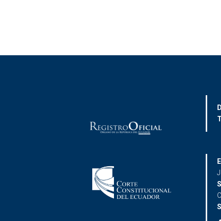
D
T
E
J
S
C
S