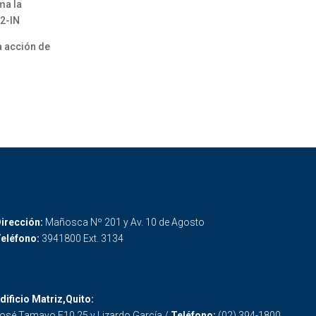
ma la
22-IN
a acción de
irección:
Mañosca Nº 201 y Av. 10 de Agosto
eléfono:
3941800 Ext. 3134
dificio Matriz,Quito:
osé Tamayo E10 25 y Lizardo García /
Teléfono:
(02) 394-1800