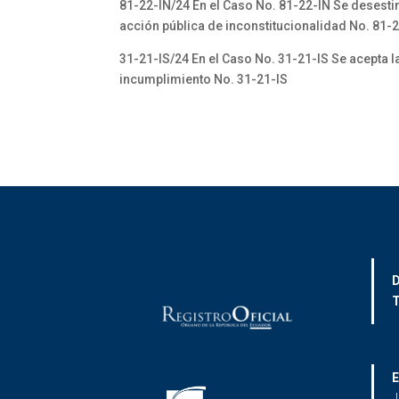
81-22-IN/24 En el Caso No. 81-22-IN Se desesti
acción pública de inconstitucionalidad No. 81-
31-21-IS/24 En el Caso No. 31-21-IS Se acepta l
incumplimiento No. 31-21-IS
D
T
E
J