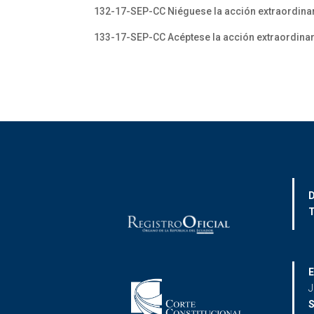
132-17-SEP-CC Niéguese la acción extraordinari
133-17-SEP-CC Acéptese la acción extraordinari
D
T
E
J
S