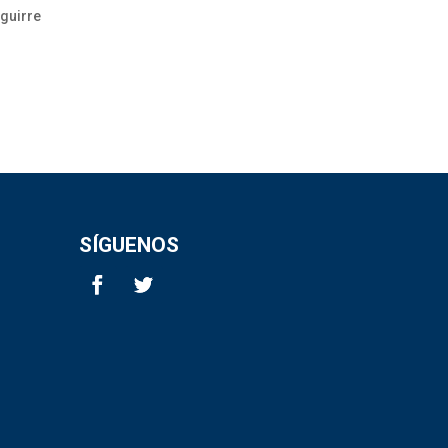
Aguirre
o
SÍGUENOS