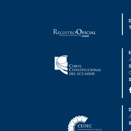
D
T
E
J
S
C
S
D
J
S