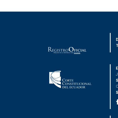
D
T
E
J
S
C
S