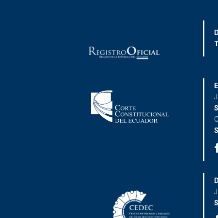
D
T
E
J
S
C
S
D
J
S