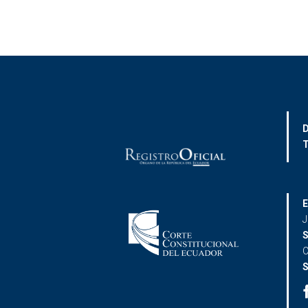
D
T
E
J
S
C
S