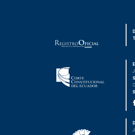
D
T
E
J
S
C
S
D
J