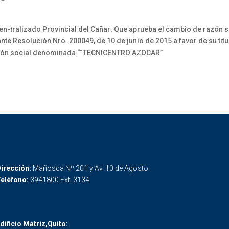
alizado Provincial del Cañar: Que aprueba el cambio de razón soc
e Resolución Nro. 200049, de 10 de junio de 2015 a favor de su titul
azón social denominada ““TECNICENTRO AZOCAR”
irección:
Mañosca Nº 201 y Av. 10 de Agosto
eléfono:
3941800 Ext. 3134
dificio Matriz,Quito: