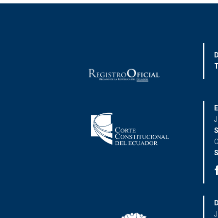
D
T
E
J
S
C
S
D
J