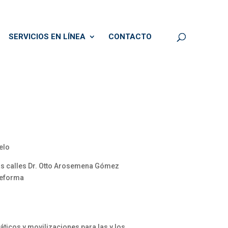
SERVICIOS EN LÍNEA
CONTACTO
elo
 las calles Dr. Otto Arosemena Gómez
 reforma
ticos y movilizaciones para las y los