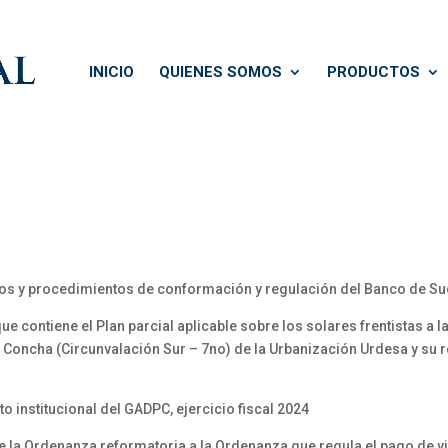
INICIO
QUIENES SOMOS
PRODUCTOS
os y procedimientos de conformación y regulación del Banco de Su
e contiene el Plan parcial aplicable sobre los solares frentistas a
z Concha (Circunvalación Sur – 7no) de la Urbanización Urdesa y su
o institucional del GADPC, ejercicio fiscal 2024
e la Ordenanza reformatoria a la Ordenanza que regula el pago de viá