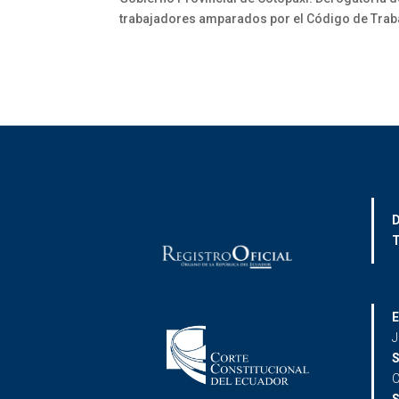
trabajadores amparados por el Código de Traba
D
T
E
J
S
C