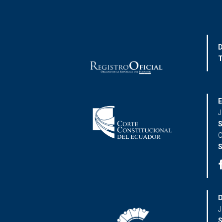
D
T
E
J
S
C
S
D
J
S