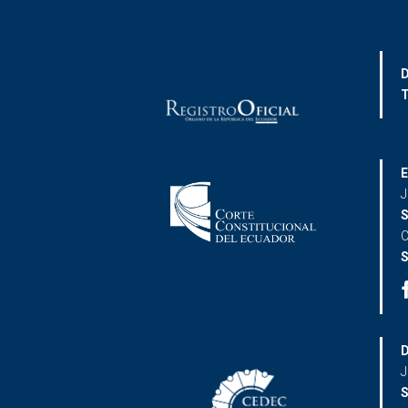
D
T
E
J
S
C
S
D
J
S