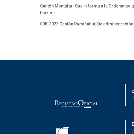
Cantón Montúfar: Que reforma a la Ordenanza qu
barrios
008-2023 Cantón Rumiñahui: De administración 
D
T
E
J