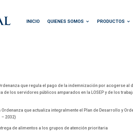
INICIO
QUIENES SOMOS
PRODUCTOS
Ordenanza que regula el pago de la indemnización por acogerse al d
ica de los servidores públicos amparados en la LOSEP y de los tra
a Ordenanza que actualiza integralmente el Plan de Desarrollo y Orde
1 – 2032)
ntrega de alimentos a los grupos de atención prioritaria