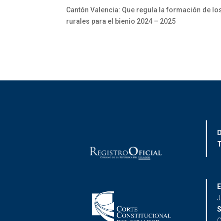
Cantón Valencia: Que regula la formación de lo
rurales para el bienio 2024 – 2025
D
T
E
J
S
C