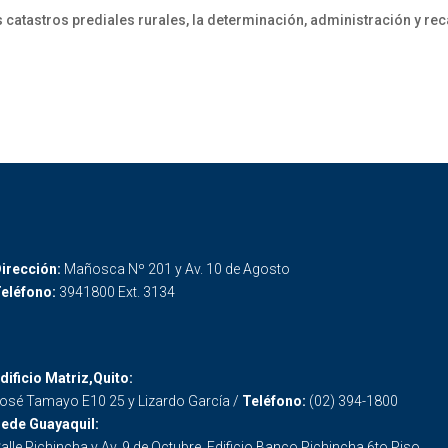
s catastros prediales rurales, la determinación, administración y re
irección:
Mañosca Nº 201 y Av. 10 de Agosto
eléfono:
3941800 Ext. 3134
dificio Matriz,Quito:
osé Tamayo E10 25 y Lizardo García /
Teléfono:
(02) 394-1800
ede Guayaquil:
alle Pichincha y Av. 9 de Octubre. Edificio Banco Pichincha 6to Piso