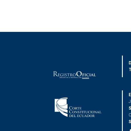
D
T
E
J
S
C
S