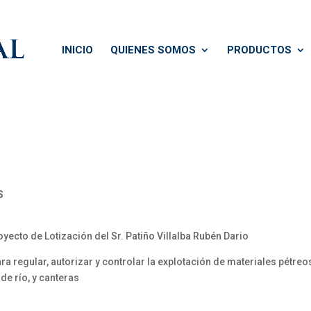
INICIO
QUIENES SOMOS
PRODUCTOS
S
ecto de Lotización del Sr. Patiño Villalba Rubén Dario
a regular, autorizar y controlar la explotación de materiales pétre
 de río, y canteras