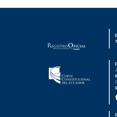
D
T
E
J
S
C
S
D