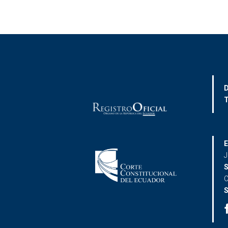
D
T
E
J
S
C
S