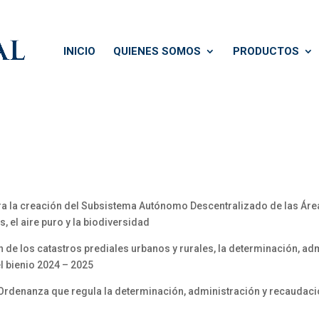
INICIO
QUIENES SOMOS
PRODUCTOS
a la creación del Subsistema Autónomo Descentralizado de las Áre
, el aire puro y la biodiversidad
de los catastros prediales urbanos y rurales, la determinación, ad
l bienio 2024 – 2025
 Ordenanza que regula la determinación, administración y recaudaci