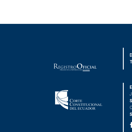
D
T
E
J
S
C
S