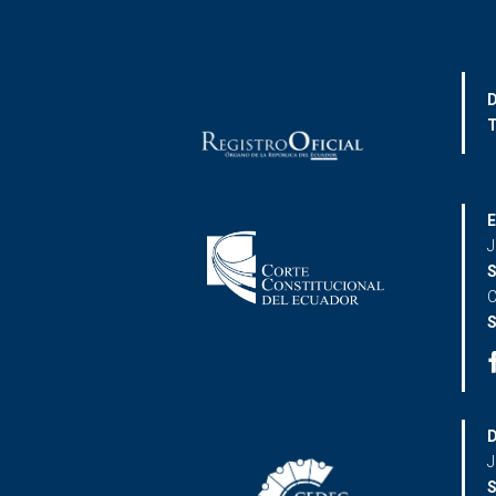
D
T
E
J
S
C
S
D
J
S