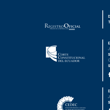
D
T
E
J
S
C
S
D
J
S