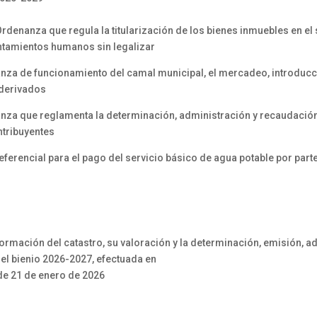
denanza que regula la titularización de los bienes inmuebles en el s
entamientos humanos sin legalizar
nza de funcionamiento del camal municipal, el mercadeo, introducc
 derivados
za que reglamenta la determinación, administración y recaudación 
ntribuyentes
referencial para el pago del servicio básico de agua potable por pa
formación del catastro, su valoración y la determinación, emisión, 
 el bienio 2026-2027, efectuada en
 de 21 de enero de 2026