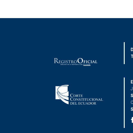
D
T
E
J
S
C
S