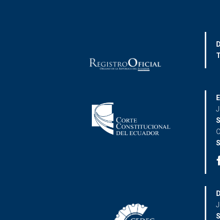
D
T
E
J
S
C
S
D
J
S