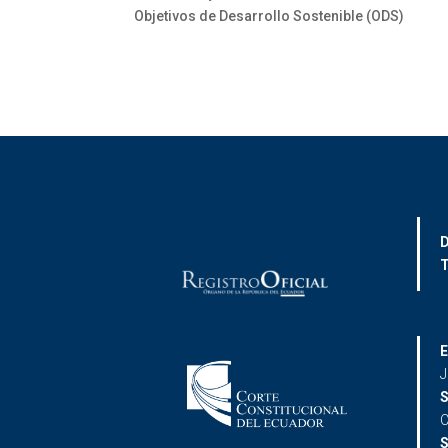
Objetivos de Desarrollo Sostenible (ODS)
D
T
E
J
S
C
S